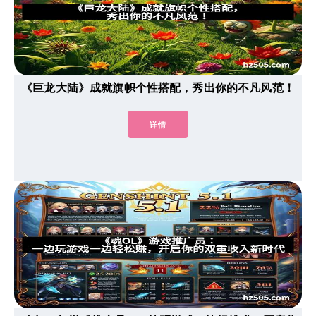
《巨龙大陆》成就旗帜个性搭配，秀出你的不凡风范！
详情