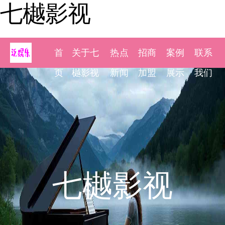
七樾影视
首
关于七
热点
招商
案例
联系
页
樾影视
新闻
加盟
展示
我们
七樾影视